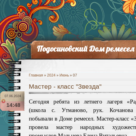
Подосиновский Дом ремесел
Главная
»
2024
»
Июнь
»
07
Мастер - класс "Звезда"
07.06.2024
Сегодня ребята из летнего лагеря «Ра
14:48
(школа с. Утманово, рук. Кочанова
побывали в Доме ремесел. Мастер-класс «
провела мастер народных художест
промыслов Мальцева Елена Витальевна.