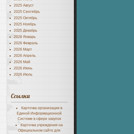
2025 Август
2025 Сентябрь
2025 Октябрь
2025 Ноябрь
2025 Декабрь
2026 Январь
2026 Февраль
2026 Март
2026 Апрель
2026 Май
2026 Июнь
2026 Июль
Ссылки
Карточка организации в
Единой Информационной
Системе в сфере закупок
Карточка учреждения на
Официальном сайте для