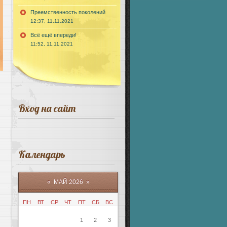
Преемственность поколений
12:37, 11.11.2021
Всё ещё впереди!
11:52, 11.11.2021
Вход на сайт
Календарь
«
МАЙ 2026
»
ПН
ВТ
СР
ЧТ
ПТ
СБ
ВС
1
2
3