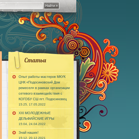
Статьи
Опыт работы мастеров МКУК
ЦНК «Подосиновский Дом
ремесел» в рамках организации
сетевого взаимодействия с
КОГОБУ СШ пгт. Подосиновец
15:25, 17.05.2022
XXI МОЛОДЕЖНЫЕ
ДЕЛЬФИЙСКИЕ ИГРЫ
15:04, 24.04.2022
Знай наших!
15:12, 20.12.2021