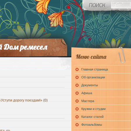
й Дом ремесел
Меню сайта
Главная страница
Об организации
Документы
Афиша
«Уступи дорогу поездам!»
(0)
Мастера
Кружки и студии
Каталог статей
Фотоальбомы