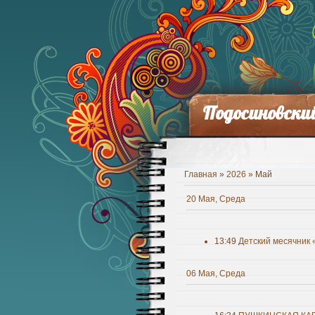
Подосиновски
Главная
»
2026
»
Май
20 Мая, Среда
13:49
Детский месячник 
06 Мая, Среда