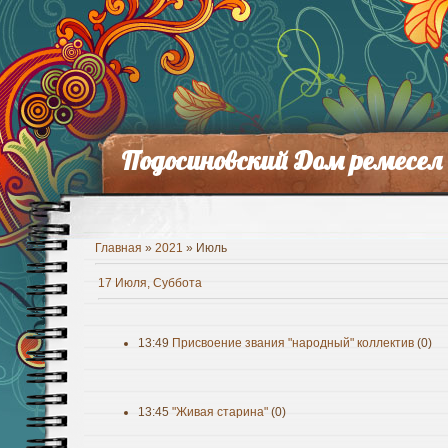
Подосиновский Дом ремесел
Главная
»
2021
»
Июль
17 Июля, Суббота
13:49
Присвоение звания "народный" коллектив
(0)
13:45
"Живая старина"
(0)